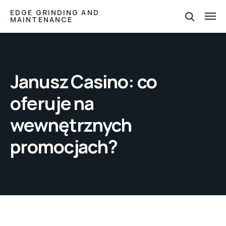
EDGE GRINDING AND
MAINTENANCE
Janusz Casino: co
oferuje na
wewnętrznych
promocjach?