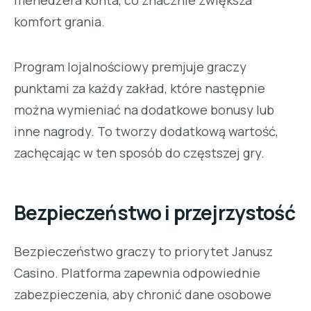
menedżera konta, co znacznie zwiększa
komfort grania.
Program lojalnościowy premjuje graczy
punktami za każdy zakład, które następnie
można wymieniać na dodatkowe bonusy lub
inne nagrody. To tworzy dodatkową wartość,
zachęcając w ten sposób do częstszej gry.
Bezpieczeństwo i przejrzystość
Bezpieczeństwo graczy to priorytet Janusz
Casino. Platforma zapewnia odpowiednie
zabezpieczenia, aby chronić dane osobowe