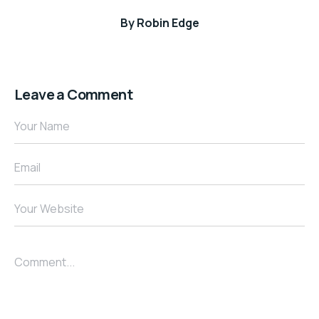
By
Robin Edge
Leave a Comment
Your Name
Email
Your Website
Comment...