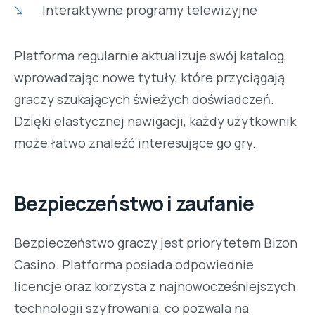
Interaktywne programy telewizyjne
Platforma regularnie aktualizuje swój katalog,
wprowadzając nowe tytuły, które przyciągają
graczy szukających świeżych doświadczeń.
Dzięki elastycznej nawigacji, każdy użytkownik
może łatwo znaleźć interesujące go gry.
Bezpieczeństwo i zaufanie
Bezpieczeństwo graczy jest priorytetem Bizon
Casino. Platforma posiada odpowiednie
licencje oraz korzysta z najnowocześniejszych
technologii szyfrowania, co pozwala na