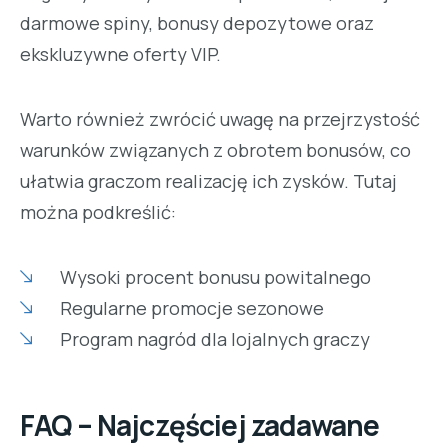
darmowe spiny, bonusy depozytowe oraz
ekskluzywne oferty VIP.
Warto również zwrócić uwagę na przejrzystość
warunków związanych z obrotem bonusów, co
ułatwia graczom realizację ich zysków. Tutaj
można podkreślić:
Wysoki procent bonusu powitalnego
Regularne promocje sezonowe
Program nagród dla lojalnych graczy
FAQ – Najczęściej zadawane