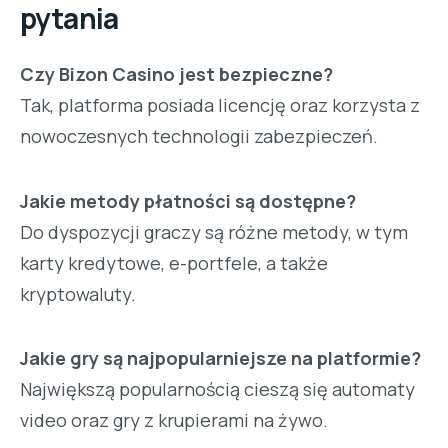
pytania
Czy Bizon Casino jest bezpieczne?
Tak, platforma posiada licencję oraz korzysta z
nowoczesnych technologii zabezpieczeń.
Jakie metody płatności są dostępne?
Do dyspozycji graczy są różne metody, w tym
karty kredytowe, e-portfele, a także
kryptowaluty.
Jakie gry są najpopularniejsze na platformie?
Największą popularnością cieszą się automaty
video oraz gry z krupierami na żywo.