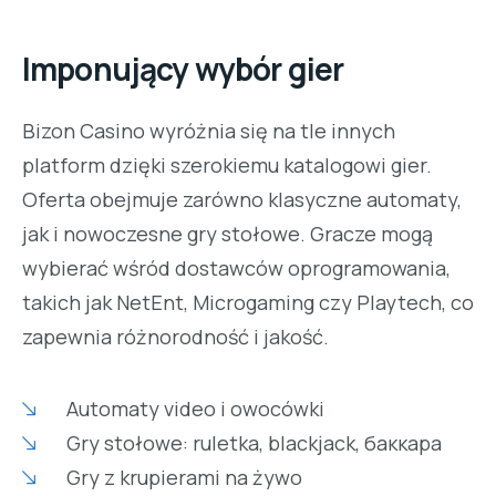
Imponujący wybór gier
Bizon Casino wyróżnia się na tle innych
platform dzięki szerokiemu katalogowi gier.
Oferta obejmuje zarówno klasyczne automaty,
jak i nowoczesne gry stołowe. Gracze mogą
wybierać wśród dostawców oprogramowania,
takich jak NetEnt, Microgaming czy Playtech, co
zapewnia różnorodność i jakość.
Automaty video i owocówki
Gry stołowe: ruletka, blackjack, баккара
Gry z krupierami na żywo